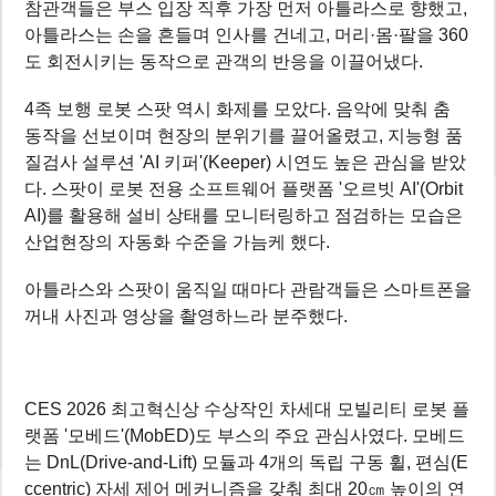
참관객들은 부스 입장 직후 가장 먼저 아틀라스로 향했고,
아틀라스는 손을 흔들며 인사를 건네고, 머리·몸·팔을 360
도 회전시키는 동작으로 관객의 반응을 이끌어냈다.
4족 보행 로봇 스팟 역시 화제를 모았다. 음악에 맞춰 춤
동작을 선보이며 현장의 분위기를 끌어올렸고, 지능형 품
질검사 설루션 'AI 키퍼'(Keeper) 시연도 높은 관심을 받았
다. 스팟이 로봇 전용 소프트웨어 플랫폼 '오르빗 AI'(Orbit
AI)를 활용해 설비 상태를 모니터링하고 점검하는 모습은
산업현장의 자동화 수준을 가늠케 했다.
아틀라스와 스팟이 움직일 때마다 관람객들은 스마트폰을
꺼내 사진과 영상을 촬영하느라 분주했다.
CES 2026 최고혁신상 수상작인 차세대 모빌리티 로봇 플
랫폼 '모베드'(MobED)도 부스의 주요 관심사였다. 모베드
는 DnL(Drive-and-Lift) 모듈과 4개의 독립 구동 휠, 편심(E
ccentric) 자세 제어 메커니즘을 갖춰 최대 20㎝ 높이의 연